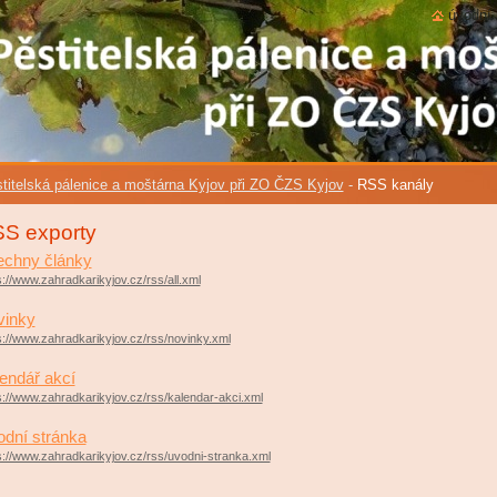
úvodní 
titelská pálenice a moštárna Kyjov při ZO ČZS Kyjov
-
RSS kanály
S exporty
chny články
s://www.zahradkarikyjov.cz/rss/all.xml
vinky
s://www.zahradkarikyjov.cz/rss/novinky.xml
endář akcí
s://www.zahradkarikyjov.cz/rss/kalendar-akci.xml
dní stránka
s://www.zahradkarikyjov.cz/rss/uvodni-stranka.xml