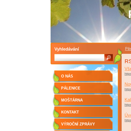
Vyhledávání
Pěs
RS
Vše
http
O NÁS
No
PÁLENICE
http
Kal
MOŠTÁRNA
http
KONTAKT
Úvo
http
VÝROČNÍ ZPRÁVY