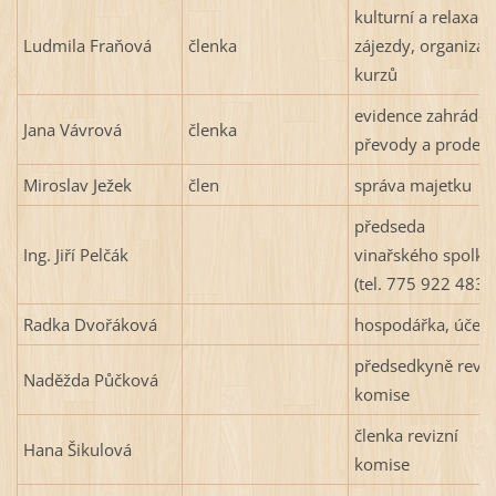
kulturní a relaxačn
Ludmila Fraňová
členka
zájezdy, organizac
kurzů
evidence zahrádek
Jana Vávrová
členka
převody a prodej
Miroslav Ježek
člen
správa majetku
předseda
Ing. Jiří Pelčák
vinařského spolku
(tel. 775 922 483)
Radka Dvořáková
hospodářka, účetn
předsedkyně reviz
Naděžda Půčková
komise
členka revizní
Hana Šikulová
komise