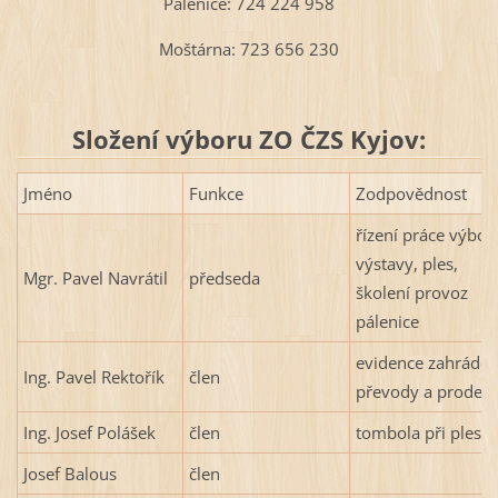
Pálenice: 724 224 958
Moštárna: 723 656 230
Složení výboru ZO ČZS Kyjov:
Jméno
Funkce
Zodpovědnost
řízení práce výbor
výstavy, ples,
Mgr. Pavel Navrátil
předseda
školení provoz
pálenice
evidence zahrádek
Ing. Pavel Rektořík
člen
převody a prodej
Ing. Josef Polášek
člen
tombola při plese
Josef Balous
člen